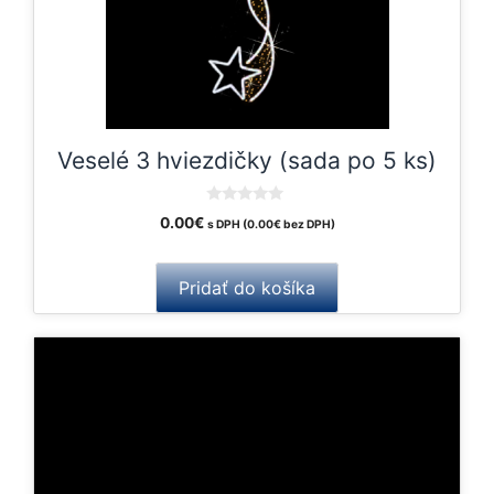
Veselé 3 hviezdičky (sada po 5 ks)
0
0.00
€
s DPH (
0.00
€
bez DPH)
o
u
t
o
Pridať do košíka
f
5