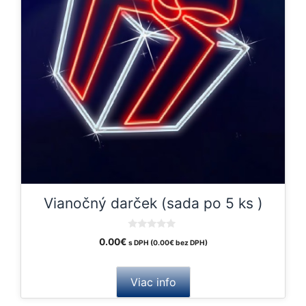
Vianočný darček (sada po 5 ks )
0
0.00
€
s DPH (
0.00
€
bez DPH)
o
u
t
o
Viac info
f
5