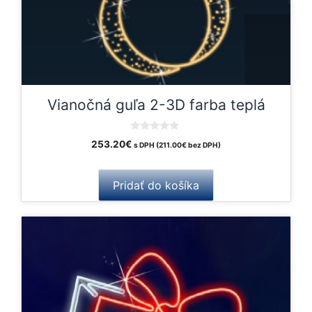
Vianočná guľa 2-3D farba teplá
0
253.20
€
s DPH (
211.00
€
bez DPH)
o
u
t
o
Pridať do košíka
f
5