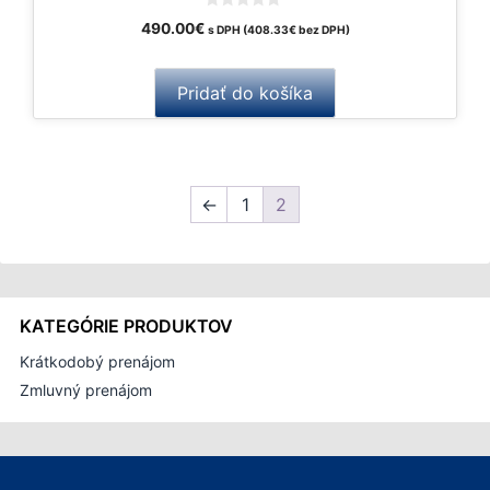
0
490.00
€
s DPH (
408.33
€
bez DPH)
o
u
t
o
Pridať do košíka
f
5
←
1
2
KATEGÓRIE PRODUKTOV
Krátkodobý prenájom
Zmluvný prenájom