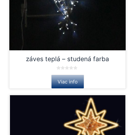
záves teplá – studená farba
0
o
Viac info
u
t
o
f
5