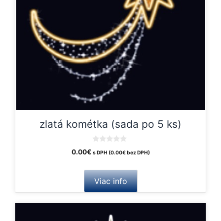
zlatá kométka (sada po 5 ks)
0
0.00
€
s DPH (
0.00
€
bez DPH)
o
u
t
o
Viac info
f
5