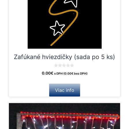
Zafúkané hviezdičky (sada po 5 ks)
0
0.00
€
s DPH (
0.00
€
bez DPH)
o
u
t
o
Viac info
f
5