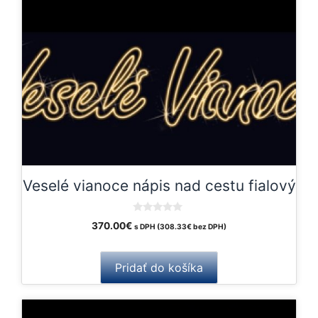
Veselé vianoce nápis nad cestu fialový
0
370.00
€
s DPH (
308.33
€
bez DPH)
o
u
t
o
Pridať do košíka
f
5