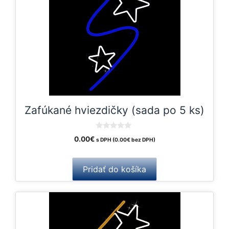
Zafúkané hviezdičky (sada po 5 ks)
0
0.00
€
s DPH (
0.00
€
bez DPH)
o
u
t
o
Pridať do košíka
f
5