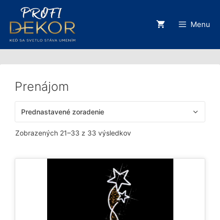
Preskočiť
lose
na
Menu
obsah
Prenájom
Zobrazených 21–33 z 33 výsledkov