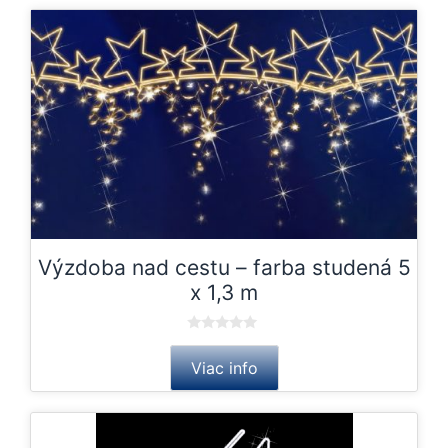
Výzdoba nad cestu – farba studená 5
x 1,3 m
0
o
Viac info
u
t
o
f
5