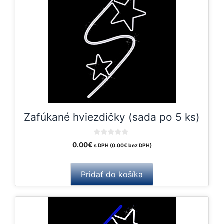
Zafúkané hviezdičky (sada po 5 ks)
0
0.00
€
s DPH (
0.00
€
bez DPH)
o
u
t
o
Pridať do košíka
f
5