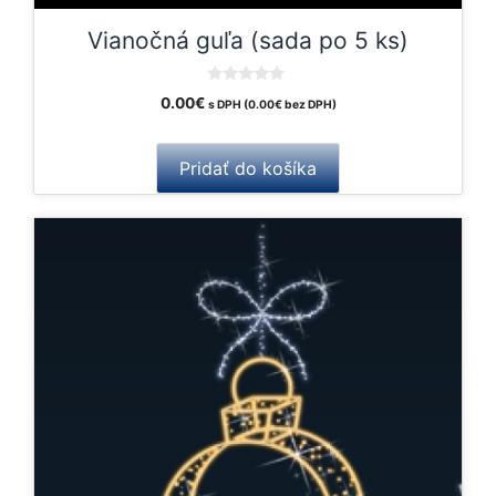
Vianočná guľa (sada po 5 ks)
0
0.00
€
s DPH (
0.00
€
bez DPH)
o
u
t
o
Pridať do košíka
f
5