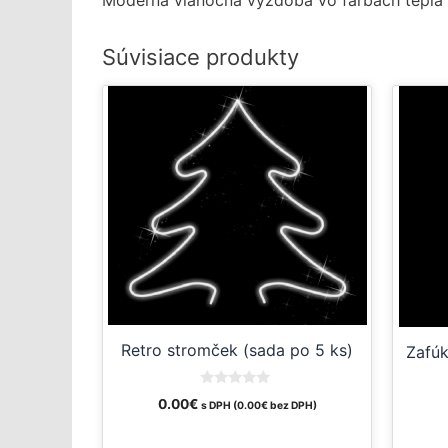
Moderná vianočná výzdoba vo farbách teplá a
Súvisiace produkty
Retro stromček (sada po 5 ks)
Zafúk
0
0.00
€
s DPH (
0.00
€
bez DPH)
o
u
t