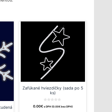
mentou.
Zafúkané hviezdičky (sada po 5
ks)
0
0.00
€
tudená
s DPH (
0.00
€
bez DPH)
o
u
)