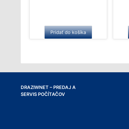
o
f
5
Pridať do košíka
DRAZIWNET – PREDAJ A
SERVIS POČÍTAČOV