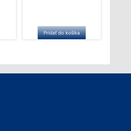
t
o
f
5
)
Pridať do košíka