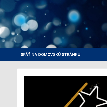
Preskočiť
lose
na
obsah
SPÄŤ NA DOMOVSKÚ STRÁNKU