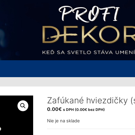
Zafúkané hviezdičky (
0.00
€
s DPH (
0.00
€
bez DPH)
Nie je na sklade